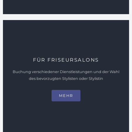
FÜR FRISEURSALONS
Buchung verschiedener Dienstleistungen und der Wahl
Barber House
des bevorzugten Stylisten oder Stylistin
123Booking bietet unseren Kunden eine Vielzahl
von Optionen, einschließlich der Buchung
MEHR
verschiedener Dienstleistungen und der Wahl des
bevorzugten Stylisten oder Stylistin.
Kompletten Erfahrungsbericht