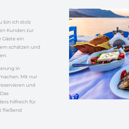
 bin ich stolz
ren Kunden zur
e Gäste ein
tem schätzen und
en.
ierung in
 machen. Mit nur
reservieren und
 Das
s hilfreich für
t fließend