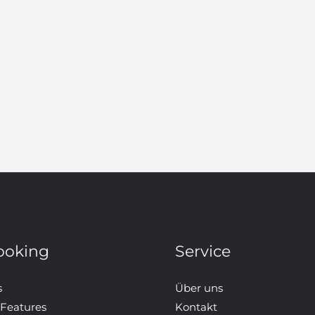
ooking
Service
s
Über uns
 Features
Kontakt