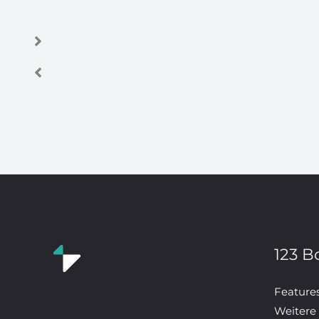
123 B
Feature
Weitere